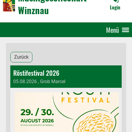
Winznau
Login
Menü
Zurück
Röstifestival 2026
05.08.2026
, Grob Marcel